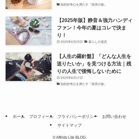
知的好奇心を満たす「探求の旅」
【2025年版】静音＆強力ハンディ
ファン！今年の夏はコレで決ま
り！
2025年6月25日
暮らしの道具
【人生の羅針盤】「どんな人生を
送りたいか」を見つける方法｜残
りの人生で後悔しないために
2025年6月17日
知的好奇心を満たす「探求の旅」
ホーム
プロフィール
プライバシーポリシー
お問い合わせ
サイトマップ
©
Affinity Life BLOG.