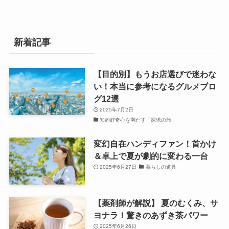
新着記事
【目的別】もうお店選びで迷わな
い！本当に参考になるグルメブロ
グ12選
2025年7月2日
知的好奇心を満たす「探求の旅」
変幻自在ハンディファン！首かけ
＆卓上で夏が劇的に変わる一台
2025年6月27日
暮らしの道具
【薬剤師が解説】 夏のむくみ、サ
ヨナラ！驚きのあずき茶パワー
2025年6月26日