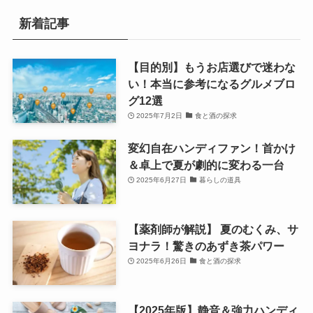
新着記事
【目的別】もうお店選びで迷わな
い！本当に参考になるグルメブロ
グ12選
2025年7月2日
食と酒の探求
変幻自在ハンディファン！首かけ
＆卓上で夏が劇的に変わる一台
2025年6月27日
暮らしの道具
【薬剤師が解説】 夏のむくみ、サ
ヨナラ！驚きのあずき茶パワー
2025年6月26日
食と酒の探求
【2025年版】静音＆強力ハンディ