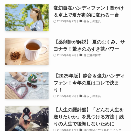
変幻自在ハンディファン！首かけ
＆卓上で夏が劇的に変わる一台
2025年6月27日
暮らしの道具
【薬剤師が解説】 夏のむくみ、サ
ヨナラ！驚きのあずき茶パワー
2025年6月26日
食と酒の探求
【2025年版】静音＆強力ハンディ
ファン！今年の夏はコレで決ま
り！
2025年6月25日
暮らしの道具
【人生の羅針盤】「どんな人生を
送りたいか」を見つける方法｜残
りの人生で後悔しないために
2025年6月17日
自己啓発とウェルビーイング