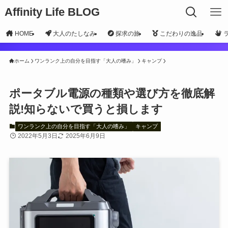
Affinity Life BLOG
HOME
大人のたしなみ
探求の旅
こだわりの逸品
ホーム
ワンランク上の自分を目指す「大人の嗜み」
キャンプ
ポータブル電源の種類や選び方を徹底解
説!知らないで買うと損します
ワンランク上の自分を目指す「大人の嗜み」
キャンプ
2022年5月3日
2025年6月9日