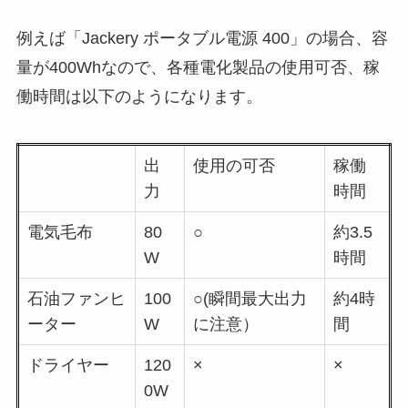
例えば「Jackery ポータブル電源 400」の場合、容
量が400Whなので、各種電化製品の使用可否、稼
働時間は以下のようになります。
出
使用の可否
稼働
力
時間
電気毛布
80
○
約
3.5
W
時間
石油ファンヒ
100
○(
瞬間最大出力
約
4
時
ーター
W
に注意）
間
ドライヤー
120
×
×
0W