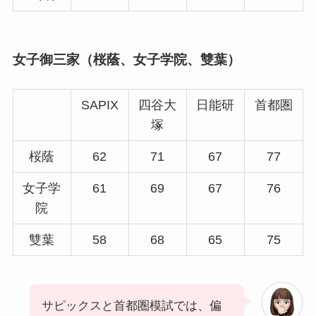
女子御三家（桜蔭、女子学院、雙葉）
SAPIX
四谷大
日能研
首都圏
塚
桜蔭
62
71
67
77
女子学
61
69
67
76
院
雙葉
58
68
65
75
サピックスと首都圏模試では、偏