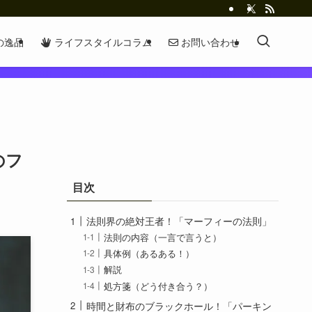
の逸品
ライフスタイルコラム
お問い合わせ
のフ
目次
法則界の絶対王者！「マーフィーの法則」
法則の内容（一言で言うと）
具体例（あるある！）
解説
処方箋（どう付き合う？）
時間と財布のブラックホール！「パーキン