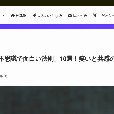
HOME
大人のたしなみ
探求の旅
こだわり
不思議で面白い法則」10選！笑いと共感
5年6月9日