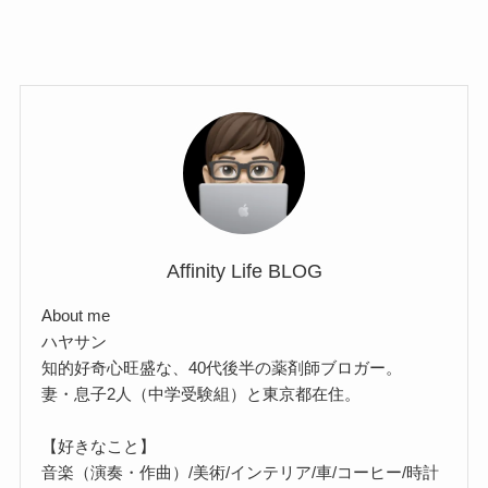
Affinity Life BLOG
About me
ハヤサン
知的好奇心旺盛な、40代後半の薬剤師ブロガー。
妻・息子2人（中学受験組）と東京都在住。
【好きなこと】
音楽（演奏・作曲）/美術/インテリア/車/コーヒー/時計