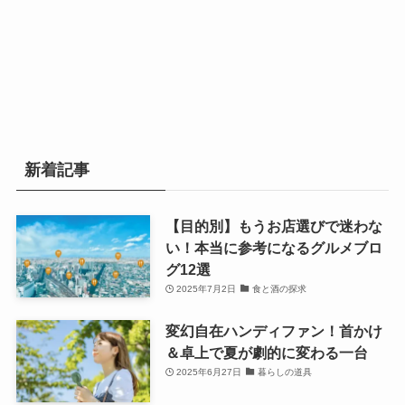
新着記事
【目的別】もうお店選びで迷わな
い！本当に参考になるグルメブロ
グ12選
2025年7月2日
食と酒の探求
変幻自在ハンディファン！首かけ
＆卓上で夏が劇的に変わる一台
2025年6月27日
暮らしの道具